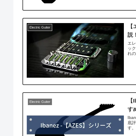
【
Electric Guiter
説
エレ
ック
れ
【
Electric Guiter
す
Ib
底
す