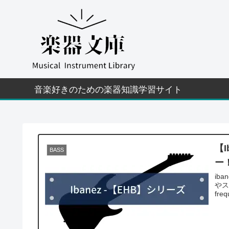
【
BASS
ー
ib
やス
fr