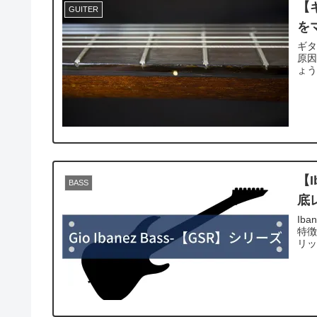
【
GUITER
を
ギ
原
ょ
【
BASS
底
Ib
特徴
リ