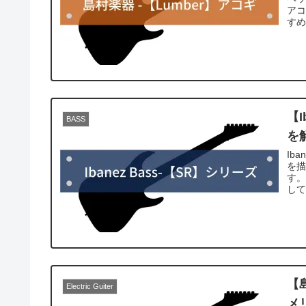
ア
す
【
BASS
を
Ib
を
す。
し
【
Electric Guiter
メ