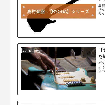
島村
ペッ
リ
【
GUITER
を
ギ
ょ
る