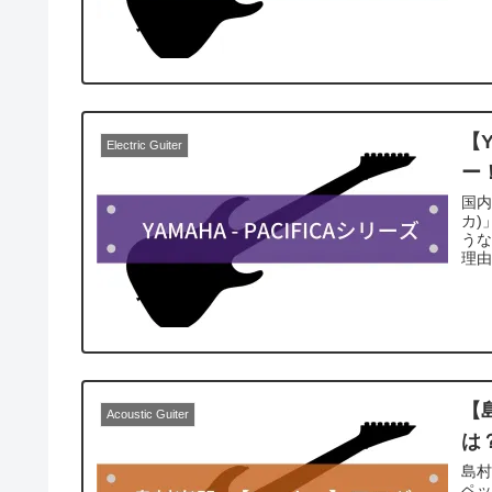
【
Electric Guiter
ー
国内
カ)
う
理
【
Acoustic Guiter
は
島村
ペ