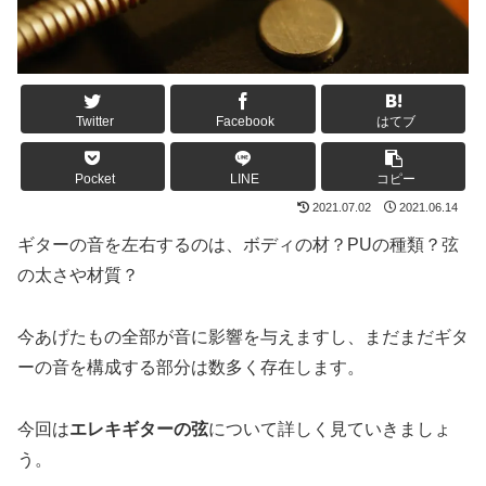
Twitter
Facebook
はてブ
Pocket
LINE
コピー
2021.07.02
2021.06.14
ギターの音を左右するのは、ボディの材？PUの種類？弦
の太さや材質？
今あげたもの全部が音に影響を与えますし、まだまだギタ
ーの音を構成する部分は数多く存在します。
今回は
エレキギターの弦
について詳しく見ていきましょ
う。