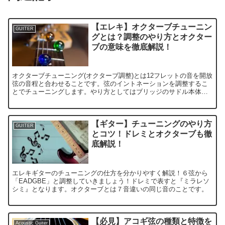
【エレキ】オクターブチューニン
GUITER
グとは？調整のやり方とオクター
ブの意味を徹底解説！
オクターブチューニング(オクターブ調整)とは12フレットの音を開放
弦の音程と合わせることです。弦のイントネーションを調整するこ
とでチューニングします。やり方としてはブリッジのサドル本体の
位置を調整します。
【ギター】チューニングのやり方
GUITER
とコツ！ドレミとオクターブも徹
底解説！
エレキギターのチューニングの仕方を分かりやすく解説！６弦から
「EADGBE」と調整していきましょう！ドレミで表すと『ミラレソ
シミ』となります。オクターブとは７音違いの同じ音のことです。
【必見】アコギ弦の種類と特徴を
Acoustic Guiter