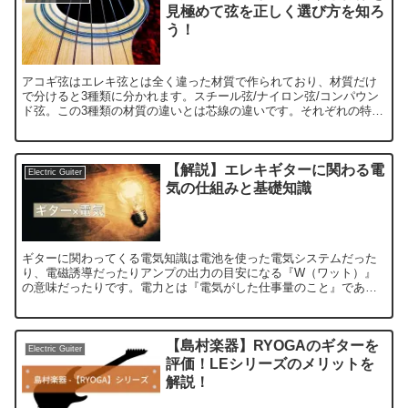
見極めて弦を正しく選び方を知ろ
う！
アコギ弦はエレキ弦とは全く違った材質で作られており、材質だけ
で分けると3種類に分かれます。スチール弦/ナイロン弦/コンパウン
ド弦。この3種類の材質の違いとは芯線の違いです。それぞれの特徴
とサウンドを解説していきます。
【解説】エレキギターに関わる電
Electric Guiter
気の仕組みと基礎知識
ギターに関わってくる電気知識は電池を使った電気システムだった
り、電磁誘導だったりアンプの出力の目安になる『W（ワット）』
の意味だったりです。電力とは『電気がした仕事量のこと』であ
り、それは『電圧×電流』ではじき出されます。両端を回路でつなぐ
と回路上に電気が流れます。
【島村楽器】RYOGAのギターを
Electric Guiter
評価！LEシリーズのメリットを
解説！