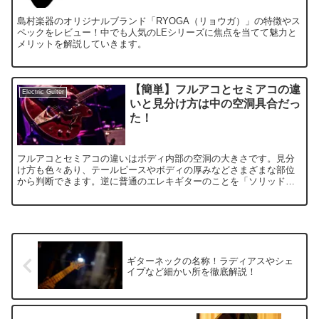
島村楽器のオリジナルブランド「RYOGA（リョウガ）」の特徴やス
ペックをレビュー！中でも人気のLEシリーズに焦点を当てて魅力と
メリットを解説していきます。
【簡単】フルアコとセミアコの違
Electric Guiter
いと見分け方は中の空洞具合だっ
た！
フルアコとセミアコの違いはボディ内部の空洞の大きさです。見分
け方も色々あり、テールピースやボディの厚みなどさまざまな部位
から判断できます。逆に普通のエレキギターのことを「ソリッドギ
ター」と言います。
ギターネックの名称！ラディアスやシェ
イプなど細かい所を徹底解説！