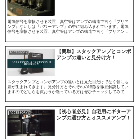
電気信号を増幅させる装置、真空管はアンプの構造で言う『プリア
ンプ』ないしは『パワーアンプ』の中に組み込まれています。電気
信号を増幅させる装置、真空管はアンプの構造で言う『プリアン
プ』ないしは『パワーアンプ』の中に組み込まれています。電気信
号を増幅させる装置、真空管はアンプの構造で言う『プリアンプ』
ない
【簡単】スタックアンプとコンボ
ACCESSORY
アンプの違いと見分け方！
スタックアンプとコンボアンプの違いとは見た目だけでなく音にも
差が生まれてきます。見分け方とそれぞれの特徴を徹底解説してい
ますのでどちらを買おうか迷っている方はぜひチェックしてみてく
ださい！
【初心者必見】自宅用にギターア
ACCESSORY
ンプの選び方とオススメアンプ！