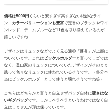
価格は5000円
くらいと安すぎず高すぎない絶妙なライ
ン、
カラーバリエーションも豊富
で定番のブラックやワイ
ンレッド、デニムブルーなど11色も取り揃えているのが
嬉しいですね！
デザインはリュックなどでよく見る通称「豚鼻」が上部に
ついています。これは
ピッケルホルダー
と言ってロゴでは
なく、登山家のリュックについていたデザインがそのまま
残って色々なリュックに使われているそうです。（多分本
当にピッケルホルダーとして使うと壊れそうですね笑）
こちらはどちらかと言うと自立せずバッグ自体に
硬さはな
いギグバッグ
です。しかしペラペラというわけではなく自
立はしませんが形は保っています。