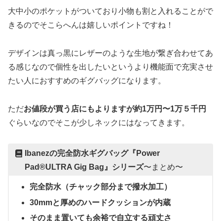
大中小のポケットがついており小物も割と入れることがで
きるのでそこらへんは嬉しいポイントですね！
デザインは真っ黒にレザーのような生地が繋ぎ合わせてあ
る感じなので個性を出したいというより機能面で充実させ
たい人におすすめのギグバッグになります。
ただ
お値段が買う店にもよりますが約1万円〜1万５千円
ぐらいなのでそこが少しネックにはなってきます。
Ibanezの完全防水ギグバッグ『Power
Pad®︎ULTRA Gig Bag』シリーズ
〜まとめ〜
完全防水（チャック部分まで撥水加工）
30mmと厚めのハードクッションが内蔵
そのまま置いても余裕で自立する頑丈さ