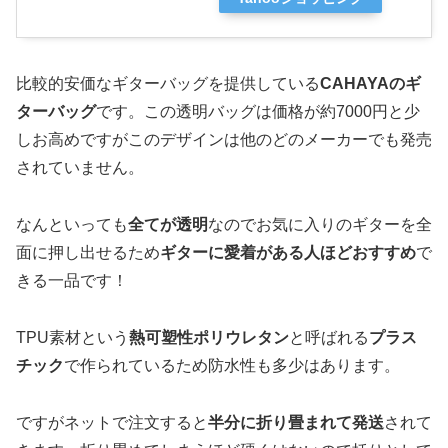
比較的安価なギターバッグを提供している
CAHAYAのギ
ターバッグ
です。この透明バッグは価格が約7000円と少
しお高めですがこのデザインは他のどのメーカーでも発売
されていません。
なんといっても
全てが透明
なのでお気に入りのギターを全
面に押し出せるため
ギターに愛着がある人ほどおすすめ
で
きる一品です！
TPU素材という
熱可塑性ポリウレタン
と呼ばれる
プラス
チック
で作られているため防水性も多少はあります。
ですがネットで注文すると
半分に折り畳まれて発送
されて