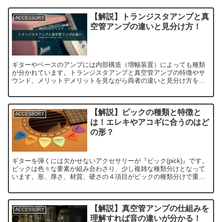
【解説】トランジスタアンプと真
ACCESSORY
空管アンプの違いと見分け方！
ギターやベースのアンプには内部構造（増幅装置）によっても種類
が分かれています。トランジスタアンプと真空管アンプの特徴やサ
ウンド、メリットデメリットを見ながら両者の違いと見分け方を徹
底解説していきます。
【解説】ピックの種類と特徴と
ACCESSORY
は！エレキやアコギに合うのはど
の形？
ギターを弾くには欠かせないアクセサリーが『ピック(pick)』です。
ピックは色々な要素が組み合わさり、少し複雑な種類分けとなって
います。形、厚さ、材質、硬さの４項目がピックの種類分けで重要
となってきます。まずはピックの形による種類分けからです。形で
分けると４種類になります。
【解説】真空管アンプの仕組みを
ACCESSORY
理解すれば音の違いが分かる！