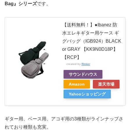
Bag』シリーズ
です。
【送料無料！】●Ibanez 防
水エレキギター用ケース ギ
グバッグ（IGB924）BLACK
or GRAY 【KK9N0D18P】
【RCP】
created by
Rinker
サウンドハウス
Amazon
楽天市場
Yahooショッピング
ギター用、ベース用、アコギ用の3種類がラインナップさ
れており種類も充実。